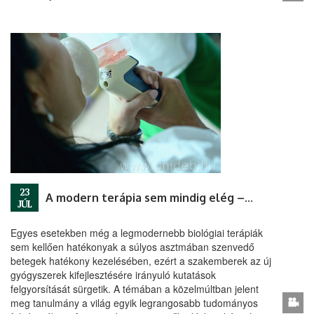
23
A modern terápia sem mindig elég – új ajánlások az asztma kezelésében
JÚL
Egyes esetekben még a legmodernebb biológiai terápiák
sem kellően hatékonyak a súlyos asztmában szenvedő
betegek hatékony kezelésében, ezért a szakemberek az új
gyógyszerek kifejlesztésére irányuló kutatások
felgyorsítását sürgetik. A témában a közelmúltban jelent
meg tanulmány a világ egyik legrangosabb tudományos