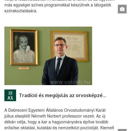
más egységei színes programokkal készülnek a látogatók
szórakoztatására.
22
Tradíció és megújulás az orvosképzésben – bemutatkozik az új ÁOK-dékán
JÚL
A Debreceni Egyetem Általános Orvostudományi Karát
július elsejétől Németh Norbert professzor vezeti. Az új
dékán célja, hogy a kar a hagyományokra építve tovább
erősítse oktatási, kutatási és nemzetközi pozícióját. Kiemelt