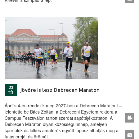
KKevin is színpadra lép.
23
Jövőre is lesz Debrecen Maraton
JÚL
Április 4-én rendezik meg 2027-ben a Debrecen Maratont –
jelentette be Bács Zoltán, a Debreceni Egyetem rektora a
Campus Fesztiválon tartott szerdai sajtótájékoztatón. A
Debrecen Maraton olyan közösségi ünnep, amelyen
sportolók és lelkes amatőrök együtt tapasztalhatják meg a
futás erejét és örömét.