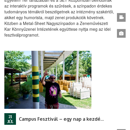
Egyetem Tér faházaiban és a SET Központban beindulnak
az interaktív programok és szűrések, a színpadon érdekes
tudományos témákról beszélgetnek az intézmény szakértői,
akiket egy humorista, majd zenei produkciók követnek.
Közben a Metal-Sheet Nagyszínpadon a Zeneművészeti
Kar Könnyűzenei Intézetének együttese nyitja meg az idei
fesztiválprogramot.
21
Campus Fesztivál – egy nap a kezdésig
JÚL