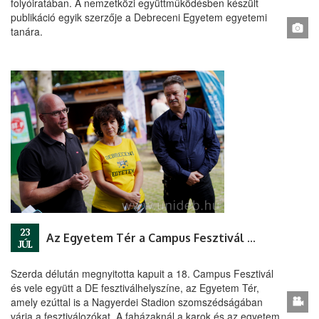
folyóiratában. A nemzetközi együttműködésben készült
publikáció egyik szerzője a Debreceni Egyetem egyetemi
tanára.
23
Az Egyetem Tér a Campus Fesztivál szellemi bázisa
JÚL
Szerda délután megnyitotta kapuit a 18. Campus Fesztivál
és vele együtt a DE fesztiválhelyszíne, az Egyetem Tér,
amely ezúttal is a Nagyerdei Stadion szomszédságában
várja a fesztiválozókat. A faházaknál a karok és az egyetem