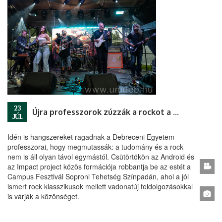
23
Újra professzorok zúzzák a rockot a Campuson!
JÚL
Idén is hangszereket ragadnak a Debreceni Egyetem
professzorai, hogy megmutassák: a tudomány és a rock
nem is áll olyan távol egymástól. Csütörtökön az Android és
az Impact project közös formációja robbantja be az estét a
Campus Fesztivál Soproni Tehetség Színpadán, ahol a jól
ismert rock klasszikusok mellett vadonatúj feldolgozásokkal
is várják a közönséget.