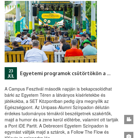
23
Egyetemi programok csütörtökön a Campuson
JÚL
A Campus Fesztivál második napján is bekapcsolódhat
bárki az Egyetem Téren a látványos kísérletekbe és
játékokba, a SET Központban pedig újra megnyílik az
Egészségpont. Az Unipass-Alumni Színpadon délután
érdekes tudományos témákról beszélgetnek szakértők,
majd a humor és a zene kerül előtérbe, valamint ott tartják
a Pont iDE Partit. A Debreceni Egyetem Színpadon is
egymást váltják majd a sztárok, a Follow The Flow és