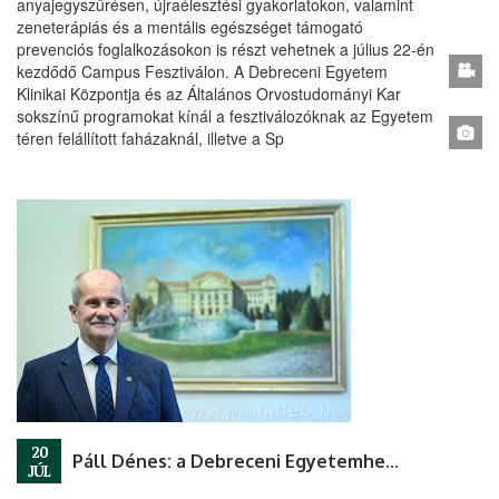
anyajegyszűrésen, újraélesztési gyakorlatokon, valamint
zeneterápiás és a mentális egészséget támogató
prevenciós foglalkozásokon is részt vehetnek a július 22-én
kezdődő Campus Fesztiválon. A Debreceni Egyetem
Klinikai Központja és az Általános Orvostudományi Kar
sokszínű programokat kínál a fesztiválozóknak az Egyetem
téren felállított faházaknál, illetve a Sp
20
Páll Dénes: a Debreceni Egyetemhez kötődik az egész életem
JÚL