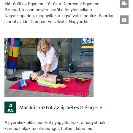
Már épül az Egyetem Tér és a Debreceni Egyetem
Színpad, lassan helyére kerül a fénytechnika a
Nagyszínpadon, megnyíltak a jegyátvételi pontok. Szerdán
startol az idei Campus Fesztivál a Nagyerdőn.
21
Macikórháztól az újraélesztésig – egészségprogramok a Campuson
JÚL
A gyerekek plüssmacikat gyógyíthatnak, a nagyobbak
kipróbálhatják az ultrahangot, hallás-, látás- és