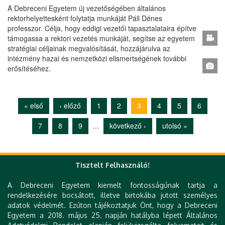
A Debreceni Egyetem új vezetőségében általános
rektorhelyettesként folytatja munkáját Páll Dénes
professzor. Célja, hogy eddigi vezetői tapasztalataira építve
támogassa a rektori vezetés munkáját, segítse az egyetem
stratégiai céljainak megvalósítását, hozzájárulva az
intézmény hazai és nemzetközi elismertségének további
erősítéséhez.
« első
‹ előző
1
2
3
4
5
6
Oldalak
7
8
9
…
következő ›
utolsó »
Tisztelt Felhasználó!
Gyorslinkek
A Debreceni Egyetem kiemelt fontosságúnak tartja a
DE telefonkönyv
rendelkezésére bocsátott, illetve birtokába jutott személyes
e-Organogram
adatok védelmét. Ezúton tájékoztatjuk Önt, hogy a Debreceni
KK Orvoskereső
Egyetem a 2018. május 25. napján hatályba lépett Általános
KK Szakrendelés kereső