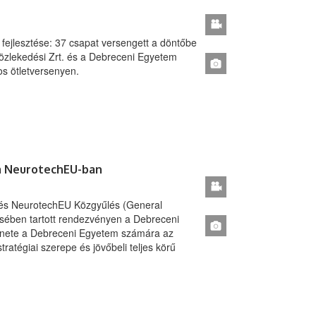
fejlesztése: 37 csapat versengett a döntőbe
özlekedési Zrt. és a Debreceni Egyetem
s ötletversenyen.
a NeurotechEU-ban
 és NeurotechEU Közgyűlés (General
ésében tartott rendezvényen a Debreceni
zenete a Debreceni Egyetem számára az
tratégiai szerepe és jövőbeli teljes körű