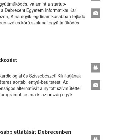
 együttműködés, valamint a startup-
eg a Debreceni Egyetem Informatikai Kar
zón, Kína egyik legdinamikusabban fejlődő
őben széles körű szakmai együttműködés
tkozást
rdiológiai és Szívsebészeti Klinikájának
teres aortabillentyű-beültetést. Az
ságos alternatívát a nyitott szívműtéttel
a programot, és ma is az ország egyik
gosabb ellátását Debrecenben