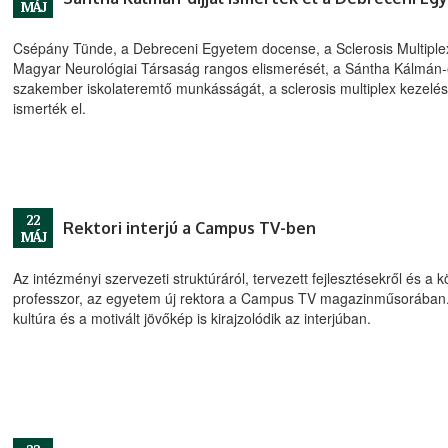
MÁJ
Csépány Tünde, a Debreceni Egyetem docense, a Sclerosis Multiplex
Magyar Neurológiai Társaság rangos elismerését, a Sántha Kálmán-e
szakember iskolateremtő munkásságát, a sclerosis multiplex kezelés
ismerték el.
22
Rektori interjú a Campus TV-ben
MÁJ
Az intézményi szervezeti struktúráról, tervezett fejlesztésekről és a 
professzor, az egyetem új rektora a Campus TV magazinműsorában. O
kultúra és a motivált jövőkép is kirajzolódik az interjúban.