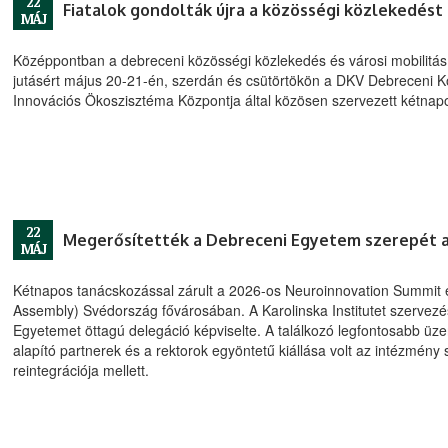
22
Fiatalok gondolták újra a közösségi közlekedést
MÁJ
Középpontban a debreceni közösségi közlekedés és városi mobilitás 
jutásért május 20-21-én, szerdán és csütörtökön a DKV Debreceni K
Innovációs Ökoszisztéma Központja által közösen szervezett kétnapo
22
Megerősítették a Debreceni Egyetem szerepét 
MÁJ
Kétnapos tanácskozással zárult a 2026-os Neuroinnovation Summit
Assembly) Svédország fővárosában. A Karolinska Institutet szervez
Egyetemet öttagú delegáció képviselte. A találkozó legfontosabb ü
alapító partnerek és a rektorok egyöntetű kiállása volt az intézmény s
reintegrációja mellett.