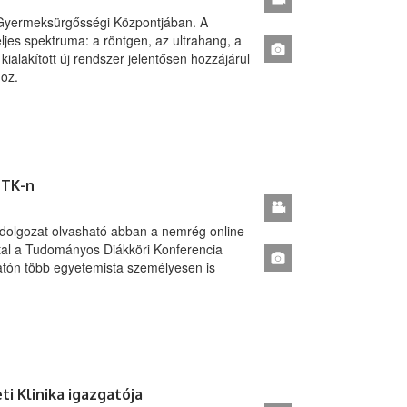
 Gyermeksürgősségi Központjában. A
ljes spektruma: a röntgen, az ultrahang, a
alakított új rendszer jelentősen hozzájárul
oz.
ETK-n
olgozat olvasható abban a nemrég online
tal a Tudományos Diákköri Konferencia
utatón több egyetemista személyesen is
i Klinika igazgatója