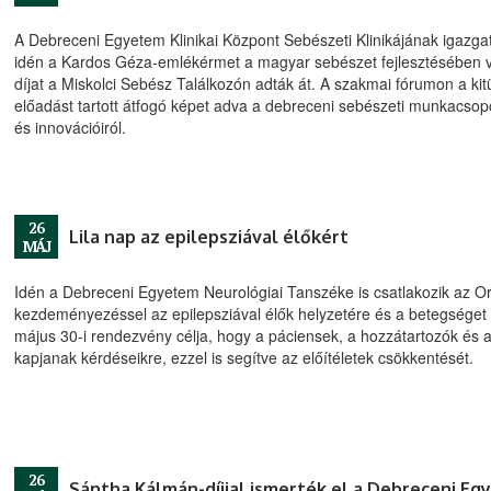
A Debreceni Egyetem Klinikai Központ Sebészeti Klinikájának igazg
idén a Kardos Géza-emlékérmet a magyar sebészet fejlesztésében v
díjat a Miskolci Sebész Találkozón adták át. A szakmai fórumon a kitün
előadást tartott átfogó képet adva a debreceni sebészeti munkacso
és innovációiról.
26
Lila nap az epilepsziával élőkért
MÁJ
Idén a Debreceni Egyetem Neurológiai Tanszéke is csatlakozik az O
kezdeményezéssel az epilepsziával élők helyzetére és a betegséget öv
május 30-i rendezvény célja, hogy a páciensek, a hozzátartozók és a
kapjanak kérdéseikre, ezzel is segítve az előítéletek csökkentését.
26
Sántha Kálmán-díjjal ismerték el a Debreceni E