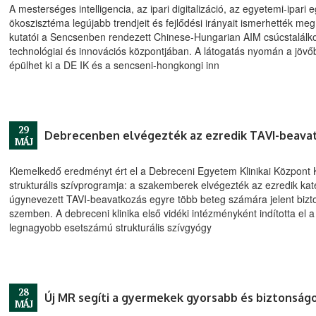
A mesterséges intelligencia, az ipari digitalizáció, az egyetemi-ipari
ökoszisztéma legújabb trendjeit és fejlődési irányait ismerhették m
kutatói a Sencsenben rendezett Chinese-Hungarian AIM csúcstalálko
technológiai és innovációs központjában. A látogatás nyomán a jöv
épülhet ki a DE IK és a sencseni-hongkongi inn
29
Debrecenben elvégezték az ezredik TAVI-beava
MÁJ
Kiemelkedő eredményt ért el a Debreceni Egyetem Klinikai Központ Ka
strukturális szívprogramja: a szakemberek elvégezték az ezredik katé
úgynevezett TAVI-beavatkozás egyre több beteg számára jelent bizton
szemben. A debreceni klinika első vidéki intézményként indította el 
legnagyobb esetszámú strukturális szívgyógy
28
Új MR segíti a gyermekek gyorsabb és biztonsá
MÁJ