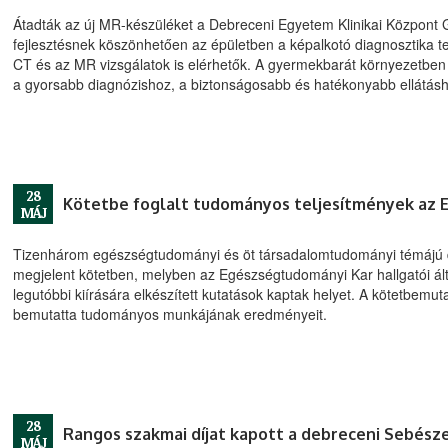
Átadták az új MR-készüléket a Debreceni Egyetem Klinikai Központ
fejlesztésnek köszönhetően az épületben a képalkotó diagnosztika te
CT és az MR vizsgálatok is elérhetők. A gyermekbarát környezetben ki
a gyorsabb diagnózishoz, a biztonságosabb és hatékonyabb ellátásh
28
Kötetbe foglalt tudományos teljesítmények az 
MÁJ
Tizenhárom egészségtudományi és öt társadalomtudományi témájú d
megjelent kötetben, melyben az Egészségtudományi Kar hallgatói ál
legutóbbi kiírására elkészített kutatások kaptak helyet. A kötetbem
bemutatta tudományos munkájának eredményeit.
28
Rangos szakmai díjat kapott a debreceni Sebészet
MÁJ