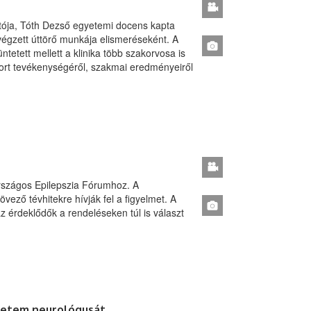
atója, Tóth Dezső egyetemi docens kapta
égzett úttörő munkája elismeréseként. A
tetett mellett a klinika több szakorvosa is
port tevékenységéről, szakmai eredményeiről
rszágos Epilepszia Fórumhoz. A
ező tévhitekre hívják fel a figyelmet. A
z érdeklődők a rendeléseken túl is választ
gyetem neurológusát