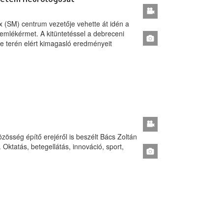
 (SM) centrum vezetője vehette át idén a
mlékérmet. A kitüntetéssel a debreceni
e terén elért kimagasló eredményeit
közösség építő erejéről is beszélt Bács Zoltán
ktatás, betegellátás, innováció, sport,