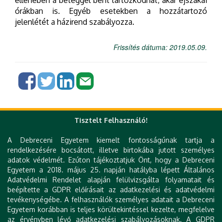
ellenében a beteggel bent tartózkodhat, akár éjszakai
órákban is. Egyéb esetekben a hozzátartozó
jelenlétét a házirend szabályozza.
Frissítés dátuma: 2019.05.09.
Tisztelt Felhasználó!
Gyorslinkek
A Debreceni Egyetem kiemelt fontosságúnak tartja a
DE telefonkönyv
rendelkezésére bocsátott, illetve birtokába jutott személyes
e-Organogram
adatok védelmét. Ezúton tájékoztatjuk Önt, hogy a Debreceni
KK Orvoskereső
Egyetem a 2018. május 25. napján hatályba lépett Általános
KK Szakrendelés kereső
Adatvédelmi Rendelet alapján felülvizsgálta folyamatait és
KK Betegségkereső
beépítette a GDPR előírásait az adatkezelési és adatvédelmi
Várólista
tevékenységébe. A felhasználók személyes adatait a Debreceni
Klinika térkép
Egyetem korábban is teljes körültekintéssel kezelte, megfelelve
Levelezés
az érvényben lévő adatkezelési szabályozásoknak. A GDPR