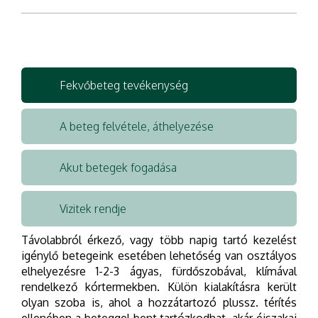
Fekvőbeteg tevékenység
A beteg felvétele, áthelyezése
Akut betegek fogadása
Vizitek rendje
Távolabbról érkező, vagy több napig tartó kezelést
igénylő betegeink esetében lehetőség van osztályos
elhelyezésre 1-2-3 ágyas, fürdőszobával, klímával
rendelkező kórtermekben. Külön kialakításra került
olyan szoba is, ahol a hozzátartozó plussz. térítés