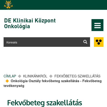
Ugrás a tartalomra
DE Klinikai Központ
Onkológia
CÍMLAP
KLINIKÁNKRÓL
FEKVŐBETEG SZAKELLÁTÁS
Onkológia Osztály fekvőbeteg szakellátás - Fekvőbeteg
tevékenység
Fekvőbeteg szakellátás