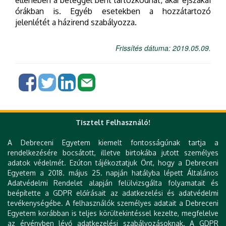
ellenében a beteggel bent tartózkodhat, akár éjszakai
órákban is. Egyéb esetekben a hozzátartozó
jelenlétét a házirend szabályozza.
Frissítés dátuma: 2019.05.09.
Tisztelt Felhasználó!
Gyorslinkek
A Debreceni Egyetem kiemelt fontosságúnak tartja a
DE telefonkönyv
rendelkezésére bocsátott, illetve birtokába jutott személyes
e-Organogram
adatok védelmét. Ezúton tájékoztatjuk Önt, hogy a Debreceni
KK Orvoskereső
Egyetem a 2018. május 25. napján hatályba lépett Általános
KK Szakrendelés kereső
Adatvédelmi Rendelet alapján felülvizsgálta folyamatait és
KK Betegségkereső
beépítette a GDPR előírásait az adatkezelési és adatvédelmi
Várólista
tevékenységébe. A felhasználók személyes adatait a Debreceni
Klinika térkép
Egyetem korábban is teljes körültekintéssel kezelte, megfelelve
Levelezés
az érvényben lévő adatkezelési szabályozásoknak. A GDPR