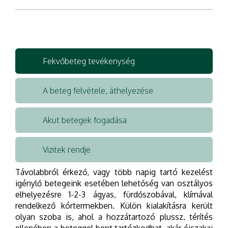
Fekvőbeteg tevékenység
A beteg felvétele, áthelyezése
Akut betegek fogadása
Vizitek rendje
Távolabbról érkező, vagy több napig tartó kezelést
igénylő betegeink esetében lehetőség van osztályos
elhelyezésre 1-2-3 ágyas, fürdőszobával, klímával
rendelkező kórtermekben. Külön kialakításra került
olyan szoba is, ahol a hozzátartozó plussz. térítés