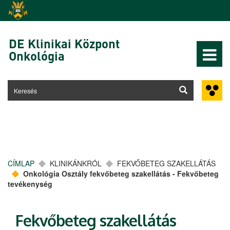
Ugrás a tartalomra
DE Klinikai Központ
Onkológia
CÍMLAP
KLINIKÁNKRÓL
FEKVŐBETEG SZAKELLÁTÁS
Onkológia Osztály fekvőbeteg szakellátás - Fekvőbeteg
tevékenység
Fekvőbeteg szakellátás