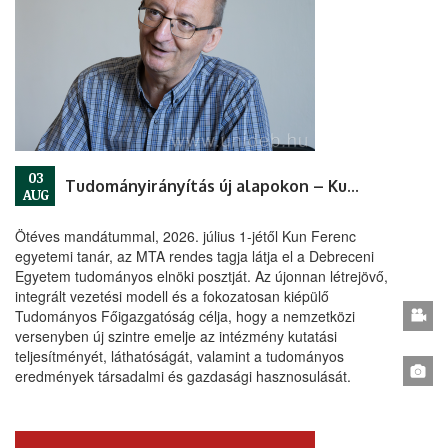
03
Tudományirányítás új alapokon – Kun Ferenc a DE tudományos elnöke
AUG
Ötéves mandátummal, 2026. július 1-jétől Kun Ferenc
egyetemi tanár, az MTA rendes tagja látja el a Debreceni
Egyetem tudományos elnöki posztját. Az újonnan létrejövő,
integrált vezetési modell és a fokozatosan kiépülő
Tudományos Főigazgatóság célja, hogy a nemzetközi
versenyben új szintre emelje az intézmény kutatási
teljesítményét, láthatóságát, valamint a tudományos
eredmények társadalmi és gazdasági hasznosulását.