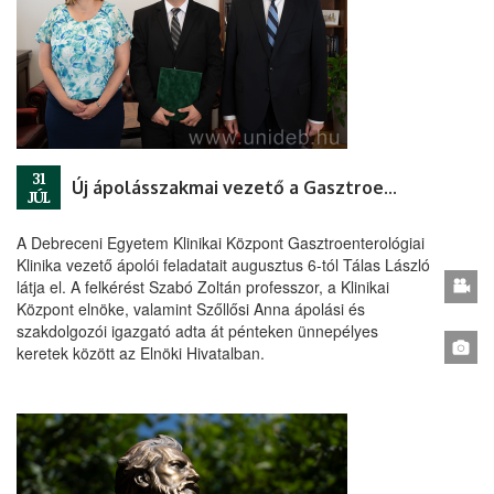
31
Új ápolásszakmai vezető a Gasztroenterológiai Klinikán
JÚL
A Debreceni Egyetem Klinikai Központ Gasztroenterológiai
Klinika vezető ápolói feladatait augusztus 6-tól Tálas László
látja el. A felkérést Szabó Zoltán professzor, a Klinikai
Központ elnöke, valamint Szőllősi Anna ápolási és
szakdolgozói igazgató adta át pénteken ünnepélyes
keretek között az Elnöki Hivatalban.