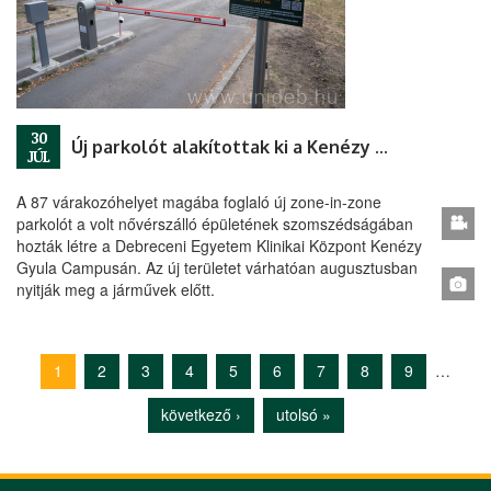
30
Új parkolót alakítottak ki a Kenézy Campuson
JÚL
A 87 várakozóhelyet magába foglaló új zone-in-zone
parkolót a volt nővérszálló épületének szomszédságában
hozták létre a Debreceni Egyetem Klinikai Központ Kenézy
Gyula Campusán. Az új területet várhatóan augusztusban
nyitják meg a járművek előtt.
1
2
3
4
5
6
7
8
9
…
Oldalak
következő ›
utolsó »