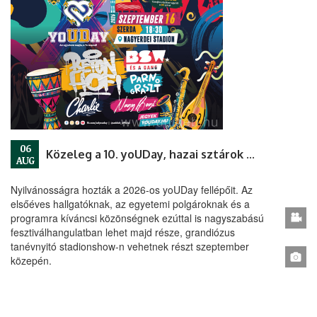
06
Közeleg a 10. yoUDay, hazai sztárok a láthatáron
AUG
Nyilvánosságra hozták a 2026-os yoUDay fellépőit. Az
elsőéves hallgatóknak, az egyetemi polgároknak és a
programra kíváncsi közönségnek ezúttal is nagyszabású
fesztiválhangulatban lehet majd része, grandiózus
tanévnyitó stadionshow-n vehetnek részt szeptember
közepén.