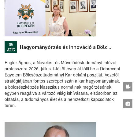
05
Hagyományőrzés és innováció a Bölcsészettudományi Karon
AUG
Engler Ágnes, a Nevelés- és Művelődéstudományi Intézet
professzora 2026. július 1-től öt éven át tölti be a Debreceni
Egyetem Bölcsészettudományi Kar dékáni posztját. Vezetői
stratégiájában fontos szerepet szán a kar hagyományainak,
a bölcsészképzés klasszikus normáinak megőrzésének,
egyben reagálva a változó világ kihívásaira, elsősorban az
oktatás, a tudományos élet és a nemzetközi kapcsolatok
terén.