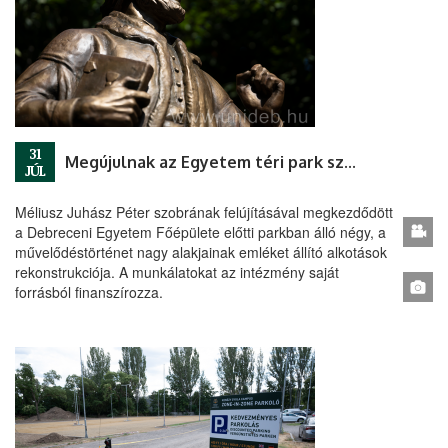
31
Megújulnak az Egyetem téri park szobrai
JÚL
Méliusz Juhász Péter szobrának felújításával megkezdődött
a Debreceni Egyetem Főépülete előtti parkban álló négy, a
művelődéstörténet nagy alakjainak emléket állító alkotások
rekonstrukciója. A munkálatokat az intézmény saját
forrásból finanszírozza.