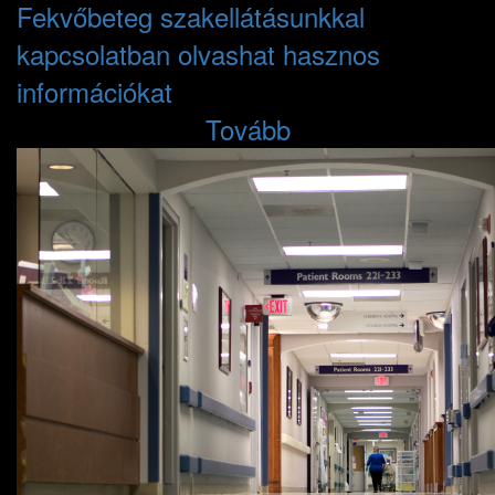
Fekvőbeteg szakellátásunkkal
kapcsolatban olvashat hasznos
információkat
Tovább