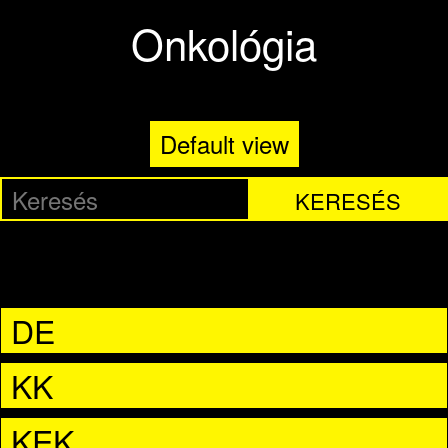
Ugrás a tartalomra
Onkológia
Default view
KERESÉS
DE
KK
KEK