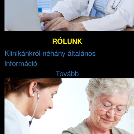
RÓLUNK
Klinikánkról néhány általános
információ
Tovább