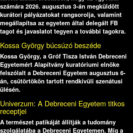
számára 2026. augusztus 3-án megküldött
kurátori pályázatokat rangsorolja, valamint
megállapítsa az egyetem által delegált FB
tagot és javaslatot tegyen a további tagokra.
Kossa György búcsúzó beszéde
Kossa György, a Gróf Tisza István Debreceni
Egyetemért Alapítvány kuratóriumi elnöke
felszólalt a Debreceni Egyetem augusztus 6-
án, csütörtökön tartott rendkívüli szenátusi
ülésén.
Univerzum: A Debreceni Egyetem titkos
receptjei
A természet patikáját állítják a tudomány
szolgálatába a Debreceni Egyetemen. Míg a